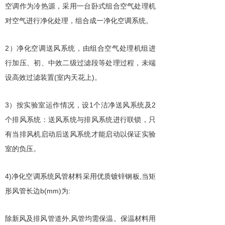
空调作为冷热源，采用一台卧式组合空气处理机
对空气进行净化处理，组合成一净化空调系统。
2
）净化空调送风系统，由组合空气处理机组进
行加压、初、中效二级过滤段等处理过程，未端
(
)
设高效过滤装置
室内天花上
。
3
1
2
）按实验室运作情况，设
个洁净送风系统及
个排风系统：送风系统与排风系统进行联锁，只
有当排风机启动后送风系统才能启动以保证实验
室的负压。
4)
,
净化空调系统风管材料采用优质镀锌钢板
当矩
b(mm)
:
形风管长边
为
,
除新风及排风管道外
风管均需保温。保温材料用