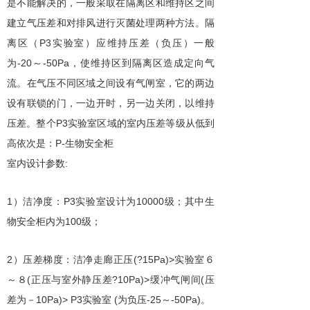
是不能解决的，一般采取在隔离区和维持区之间
建立气压差和对排风进行灭菌处理两种方法。隔
P3
离区（
实验室）应维持压差（负压）一般
-20
-50Pa
为
～
，使维持区到隔离区造成定向气
流。在气压不同区域之间设有气闸室，它的两边
设有联锁的门，一边开时，另一边关闭，以维持
P3
压差。整个
实验室区域的室内压差等级从低到
P-
高依次是：
生物安全柜
:
室内设计参数
1
P3
10000
）洁净度：
实验室设计为
级；其中生
100
物安全柜内为
级；
2
(?15Pa)>
）压差梯度：洁净走廊正压
实验室６
(
?10Pa)>
(
～８
正压与室外静压差
缓冲气闸间
压
10Pa)> P3
(
-25
-50Pa)
差为－
实验室
为负压
～
。