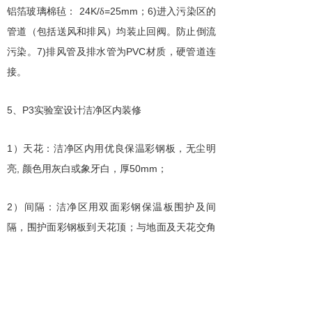
24K/
=25mm
6)
铝箔玻璃棉毡：
δ
；
进入污染区的
管道（包括送风和排风）均装止回阀。防止倒流
7)
PVC
污染。
排风管及排水管为
材质，硬管道连
接。
5
P3
、
实验室设计洁净区内装修
1
）天花：洁净区内用优良保温彩钢板，无尘明
,
50mm
亮
颜色用灰白或象牙白，厚
；
2
）间隔：洁净区用双面彩钢保温板围护及间
隔，围护面彩钢板到天花顶；与地面及天花交角
,
GMP
做元弧及阴角接口
符合
规范及卫生消毒要
求。与非洁净区隔断处的玻璃固定窗做双层玻
璃。