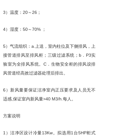
3
20
26
）温度：
～
；
4
50
70%
）湿度：
～
；
5
a.
）气流组织：
上送，室内柱位及下侧排风，上
b
P3
接管道排风至排风柜；三级过滤系统；
．
实
C
验室为全排风系统。
．生物安全柜的排风设排
风管道经高效过滤器处理后排出。
6
）新风量要保证洁净室内正压要求及人员无不
,
>40 M3/h.
适感
保证室内新风量
每人。
方案说明
1
13Kw
1
5HP
）洁净区设计冷量
。拟选用
台
柜式