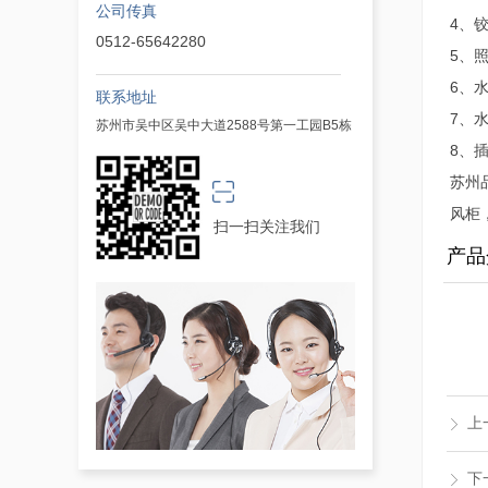
公司传真
4、
0512-65642280
5、
6、
联系地址
7、
苏州市吴中区吴中大道2588号第一工园B5栋
8、
苏州
风柜
扫一扫关注我们
产品
上
ꁕ
下
ꁕ