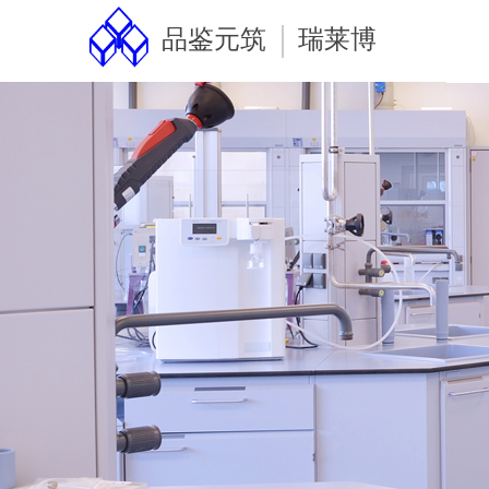
品鉴元筑
瑞莱博