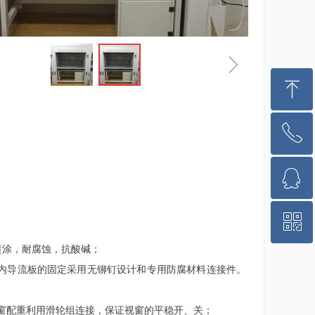
ꁇ
ꁸ
ꂅ
回到顶部
ꁗ
0512-65642280
ꀥ
QQ客服
喷涂，耐腐蚀，抗酸碱；
微信二维码
和内导流板的固定采用无铆钉设计和专用防腐材料连接件。
视窗配重利用滑轮组连接，保证视窗的平稳开、关；