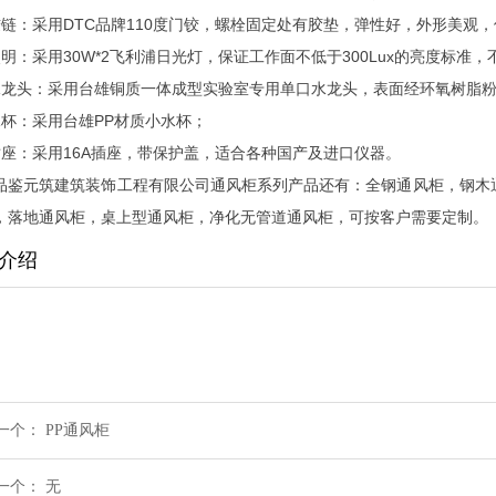
铰链：采用DTC品牌110度门铰，螺栓固定处有胶垫，弹性好，外形美观
照明：采用30W*2飞利浦日光灯，保证工作面不低于300Lux的亮度标
水龙头：采用台雄铜质一体成型实验室专用单口水龙头，表面经环氧树脂
水杯：采用台雄PP材质小水杯；
插座：采用16A插座，带保护盖，适合各种国产及进口仪器。
品鉴元筑建筑装饰工程有限公司通风柜系列产品还有：全钢通风柜，钢木
，落地通风柜，桌上型通风柜，净化无管道通风柜，可按客户需要定制。
介绍
一个：
PP通风柜
一个：
无